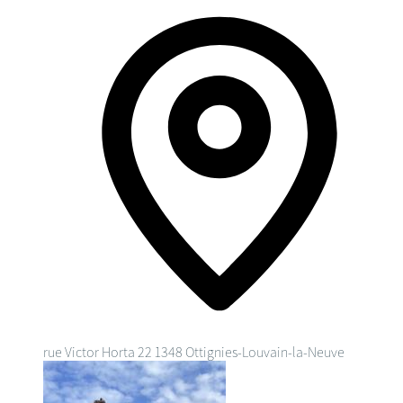
rue Victor Horta 22
1348 Ottignies-Louvain-la-Neuve